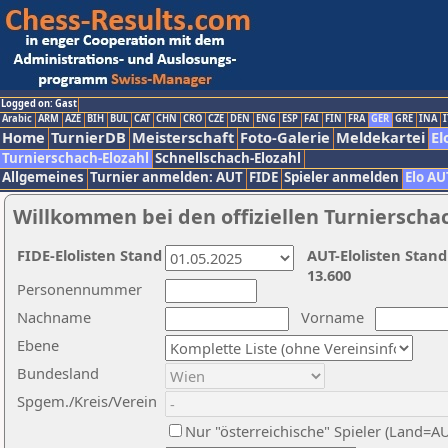
Logged on: Gast
Arabic
ARM
AZE
BIH
BUL
CAT
CHN
CRO
CZE
DEN
ENG
ESP
FAI
FIN
FRA
GER
GRE
INA
I
Home
TurnierDB
Meisterschaft
Foto-Galerie
Meldekartei
El
Turnierschach-Elozahl
Schnellschach-Elozahl
Allgemeines
Turnier anmelden: AUT
FIDE
Spieler anmelden
Elo AU
Willkommen bei den offiziellen Turnierscha
FIDE-Elolisten Stand
AUT-Elolisten Stand
13.600
Personennummer
Nachname
Vorname
Ebene
Bundesland
Spgem./Kreis/Verein
Nur "österreichische" Spieler (Land=A