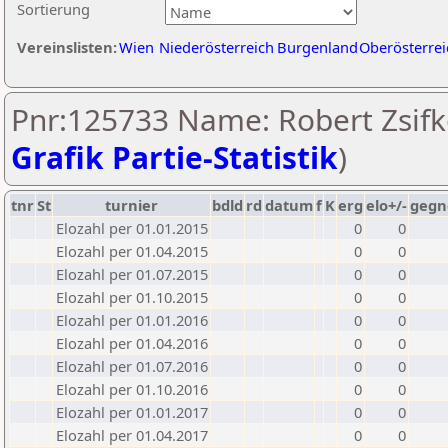
Sortierung
Vereinslisten:
Wien
Niederösterreich
Burgenland
Oberösterrei
Pnr:125733 Name: Robert Zsifko
Grafik Partie-Statistik
)
tnr
St
turnier
bdld
rd
datum
f
K
erg
elo+/-
gegn
Elozahl per 01.01.2015
0
0
Elozahl per 01.04.2015
0
0
Elozahl per 01.07.2015
0
0
Elozahl per 01.10.2015
0
0
Elozahl per 01.01.2016
0
0
Elozahl per 01.04.2016
0
0
Elozahl per 01.07.2016
0
0
Elozahl per 01.10.2016
0
0
Elozahl per 01.01.2017
0
0
Elozahl per 01.04.2017
0
0