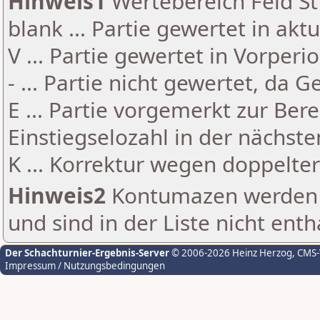
Hinweis1
Wertebereich Feld St 
blank ... Partie gewertet in akt
V ... Partie gewertet in Vorperi
- ... Partie nicht gewertet, da 
E ... Partie vorgemerkt zur Be
Einstiegselozahl in der nächst
K ... Korrektur wegen doppelt
Hinweis2
Kontumazen werden g
und sind in der Liste nicht enth
Der Schachturnier-Ergebnis-Server
© 2006-2026 Heinz Herzog
, CMS
Impressum / Nutzungsbedingungen