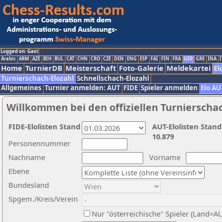
Logged on: Gast
Arabic
ARM
AZE
BIH
BUL
CAT
CHN
CRO
CZE
DEN
ENG
ESP
FAI
FIN
FRA
GER
GRE
INA
I
Home
TurnierDB
Meisterschaft
Foto-Galerie
Meldekartei
El
Turnierschach-Elozahl
Schnellschach-Elozahl
Allgemeines
Turnier anmelden: AUT
FIDE
Spieler anmelden
Elo AU
Willkommen bei den offiziellen Turnierscha
FIDE-Elolisten Stand
AUT-Elolisten Stand
10.879
Personennummer
Nachname
Vorname
Ebene
Bundesland
Spgem./Kreis/Verein
Nur "österreichische" Spieler (Land=A