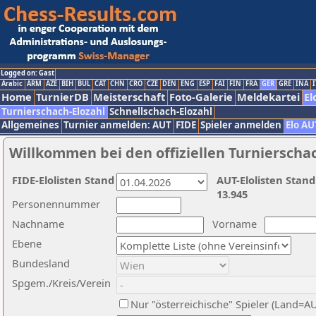
Logged on: Gast
Arabic
ARM
AZE
BIH
BUL
CAT
CHN
CRO
CZE
DEN
ENG
ESP
FAI
FIN
FRA
GER
GRE
INA
I
Home
TurnierDB
Meisterschaft
Foto-Galerie
Meldekartei
El
Turnierschach-Elozahl
Schnellschach-Elozahl
Allgemeines
Turnier anmelden: AUT
FIDE
Spieler anmelden
Elo AU
Willkommen bei den offiziellen Turnierscha
FIDE-Elolisten Stand
AUT-Elolisten Stand
13.945
Personennummer
Nachname
Vorname
Ebene
Bundesland
Spgem./Kreis/Verein
Nur "österreichische" Spieler (Land=A