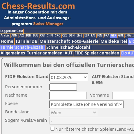
Logged on: Gast
Arabic
ARM
AZE
BIH
BUL
CAT
CHN
CRO
CZE
DEN
ENG
ESP
FAI
FIN
FRA
GER
GRE
INA
I
Home
TurnierDB
Meisterschaft
Foto-Galerie
Meldekartei
El
Turnierschach-Elozahl
Schnellschach-Elozahl
Allgemeines
Turnier anmelden: AUT
FIDE
Spieler anmelden
Elo AU
Willkommen bei den offiziellen Turnierscha
FIDE-Elolisten Stand
AUT-Elolisten Stand
6.936
Personennummer
Nachname
Vorname
Ebene
Bundesland
Spgem./Kreis/Verein
Nur "österreichische" Spieler (Land=A