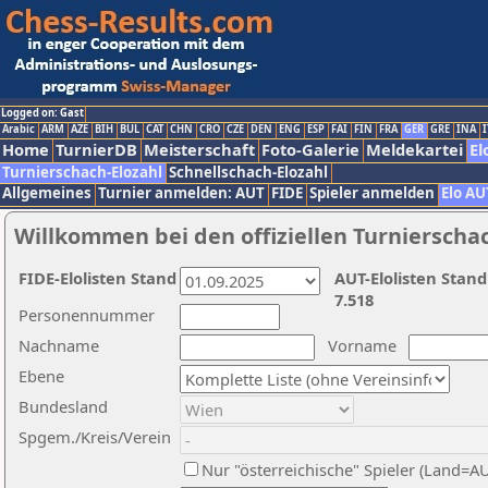
Logged on: Gast
Arabic
ARM
AZE
BIH
BUL
CAT
CHN
CRO
CZE
DEN
ENG
ESP
FAI
FIN
FRA
GER
GRE
INA
I
Home
TurnierDB
Meisterschaft
Foto-Galerie
Meldekartei
El
Turnierschach-Elozahl
Schnellschach-Elozahl
Allgemeines
Turnier anmelden: AUT
FIDE
Spieler anmelden
Elo AU
Willkommen bei den offiziellen Turnierscha
FIDE-Elolisten Stand
AUT-Elolisten Stand
7.518
Personennummer
Nachname
Vorname
Ebene
Bundesland
Spgem./Kreis/Verein
Nur "österreichische" Spieler (Land=A