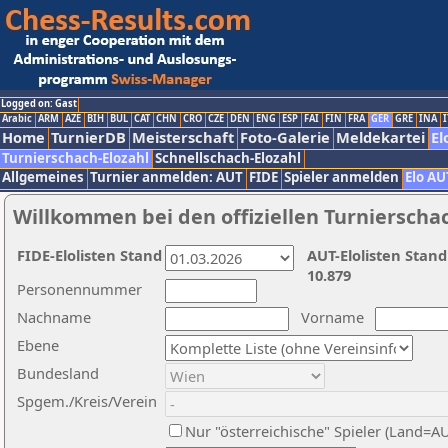
Logged on: Gast
Arabic
ARM
AZE
BIH
BUL
CAT
CHN
CRO
CZE
DEN
ENG
ESP
FAI
FIN
FRA
GER
GRE
INA
I
Home
TurnierDB
Meisterschaft
Foto-Galerie
Meldekartei
El
Turnierschach-Elozahl
Schnellschach-Elozahl
Allgemeines
Turnier anmelden: AUT
FIDE
Spieler anmelden
Elo AU
Willkommen bei den offiziellen Turnierscha
FIDE-Elolisten Stand
AUT-Elolisten Stand
10.879
Personennummer
Nachname
Vorname
Ebene
Bundesland
Spgem./Kreis/Verein
Nur "österreichische" Spieler (Land=A