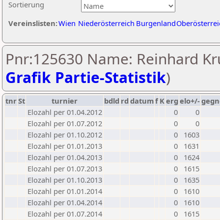
Sortierung
Vereinslisten:
Wien
Niederösterreich
Burgenland
Oberösterrei
Pnr:125630 Name: Reinhard Kr
Grafik Partie-Statistik
)
tnr
St
turnier
bdld
rd
datum
f
K
erg
elo+/-
gegn
Elozahl per 01.04.2012
0
0
Elozahl per 01.07.2012
0
0
Elozahl per 01.10.2012
0
1603
Elozahl per 01.01.2013
0
1631
Elozahl per 01.04.2013
0
1624
Elozahl per 01.07.2013
0
1615
Elozahl per 01.10.2013
0
1635
Elozahl per 01.01.2014
0
1610
Elozahl per 01.04.2014
0
1610
Elozahl per 01.07.2014
0
1615