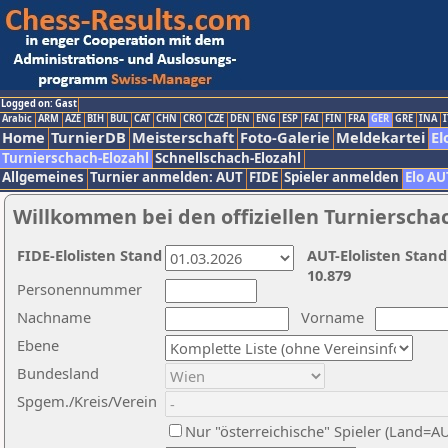
Logged on: Gast
Arabic
ARM
AZE
BIH
BUL
CAT
CHN
CRO
CZE
DEN
ENG
ESP
FAI
FIN
FRA
GER
GRE
INA
I
Home
TurnierDB
Meisterschaft
Foto-Galerie
Meldekartei
El
Turnierschach-Elozahl
Schnellschach-Elozahl
Allgemeines
Turnier anmelden: AUT
FIDE
Spieler anmelden
Elo AU
Willkommen bei den offiziellen Turnierscha
FIDE-Elolisten Stand
AUT-Elolisten Stand
10.879
Personennummer
Nachname
Vorname
Ebene
Bundesland
Spgem./Kreis/Verein
Nur "österreichische" Spieler (Land=A