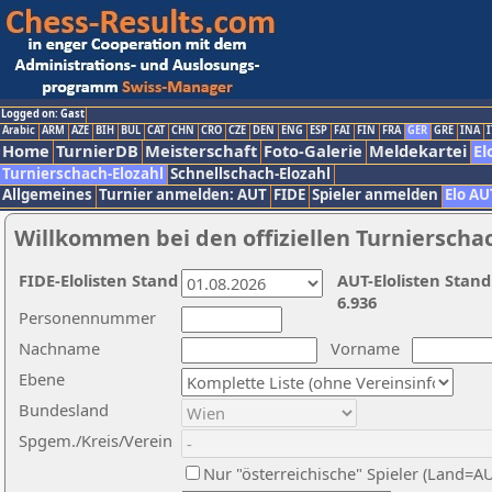
Logged on: Gast
Arabic
ARM
AZE
BIH
BUL
CAT
CHN
CRO
CZE
DEN
ENG
ESP
FAI
FIN
FRA
GER
GRE
INA
I
Home
TurnierDB
Meisterschaft
Foto-Galerie
Meldekartei
El
Turnierschach-Elozahl
Schnellschach-Elozahl
Allgemeines
Turnier anmelden: AUT
FIDE
Spieler anmelden
Elo AU
Willkommen bei den offiziellen Turnierscha
FIDE-Elolisten Stand
AUT-Elolisten Stand
6.936
Personennummer
Nachname
Vorname
Ebene
Bundesland
Spgem./Kreis/Verein
Nur "österreichische" Spieler (Land=A