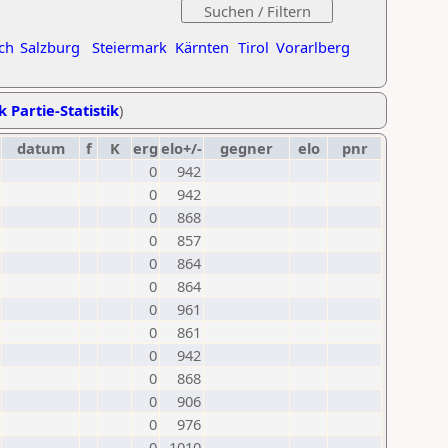
ch
Salzburg
Steiermark
Kärnten
Tirol
Vorarlberg
k Partie-Statistik
)
datum
f
K
erg
elo+/-
gegner
elo
pnr
0
942
0
942
0
868
0
857
0
864
0
864
0
961
0
861
0
942
0
868
0
906
0
976
0
1010