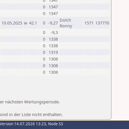
0
1347
0
1347
0
1347
Dolch
10.05.2025
w
42.1
0
-9,27
1571
137770
Ronny
0
-9,3
0
1338
0
1338
0
1319
0
1308
0
1308
0
1308
 der nächsten Wertungsperiode.
d in der Liste nicht enthalten.
-Version 14.07.2026 13:23, Node S3