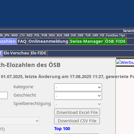
Servert
TA
JPN
MKD
LTU
NED
POL
POR
ROU
RUS
SRB
SVK
SWE
TUR
UKR
VIE
FontSize:11pt
ozahlen
FAQ
Onlineanmeldung
Swiss-Manager
ÖSB
FIDE
T
Elo Vorschau
Elo FIDE
ch-Elozahlen des ÖSB
 01.07.2025, letzte Änderung am 17.08.2025 11:27, gewertete P
Kategorie
Geschlecht
Spielberechtigung
Top 100
UT)