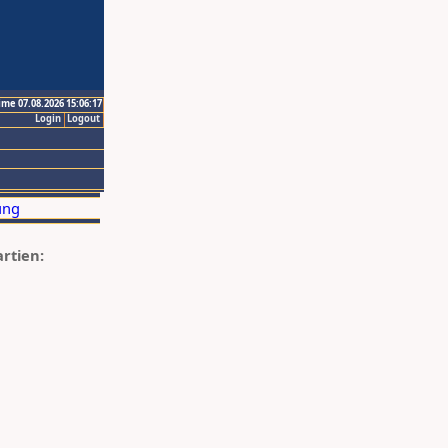
ime 07.08.2026 15:06:17
Login
Logout
artien: