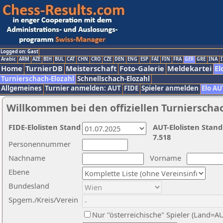
Logged on: Gast
Arabic
ARM
AZE
BIH
BUL
CAT
CHN
CRO
CZE
DEN
ENG
ESP
FAI
FIN
FRA
GER
GRE
INA
I
Home
TurnierDB
Meisterschaft
Foto-Galerie
Meldekartei
El
Turnierschach-Elozahl
Schnellschach-Elozahl
Allgemeines
Turnier anmelden: AUT
FIDE
Spieler anmelden
Elo AU
Willkommen bei den offiziellen Turnierscha
FIDE-Elolisten Stand
AUT-Elolisten Stand
7.518
Personennummer
Nachname
Vorname
Ebene
Bundesland
Spgem./Kreis/Verein
Nur "österreichische" Spieler (Land=A