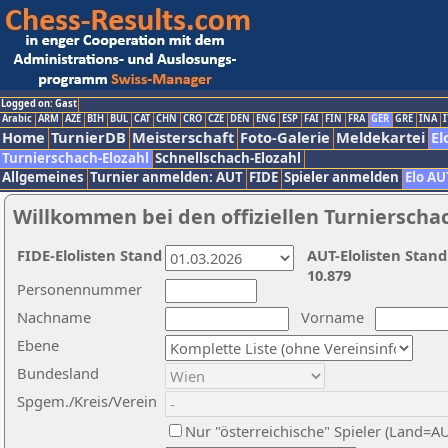
Logged on: Gast
Arabic
ARM
AZE
BIH
BUL
CAT
CHN
CRO
CZE
DEN
ENG
ESP
FAI
FIN
FRA
GER
GRE
INA
I
Home
TurnierDB
Meisterschaft
Foto-Galerie
Meldekartei
El
Turnierschach-Elozahl
Schnellschach-Elozahl
Allgemeines
Turnier anmelden: AUT
FIDE
Spieler anmelden
Elo AU
Willkommen bei den offiziellen Turnierscha
FIDE-Elolisten Stand
AUT-Elolisten Stand
10.879
Personennummer
Nachname
Vorname
Ebene
Bundesland
Spgem./Kreis/Verein
Nur "österreichische" Spieler (Land=A