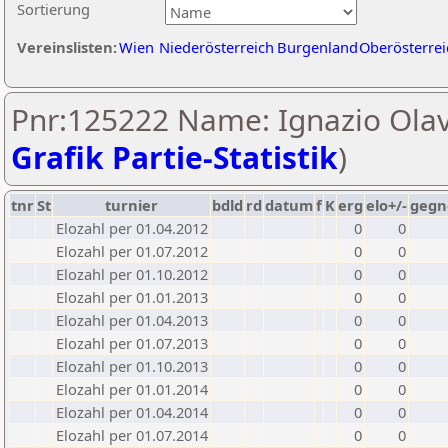
Sortierung
Vereinslisten:
Wien
Niederösterreich
Burgenland
Oberösterrei
Pnr:125222 Name: Ignazio Olav
Grafik Partie-Statistik
)
tnr
St
turnier
bdld
rd
datum
f
K
erg
elo+/-
gegn
Elozahl per 01.04.2012
0
0
Elozahl per 01.07.2012
0
0
Elozahl per 01.10.2012
0
0
Elozahl per 01.01.2013
0
0
Elozahl per 01.04.2013
0
0
Elozahl per 01.07.2013
0
0
Elozahl per 01.10.2013
0
0
Elozahl per 01.01.2014
0
0
Elozahl per 01.04.2014
0
0
Elozahl per 01.07.2014
0
0