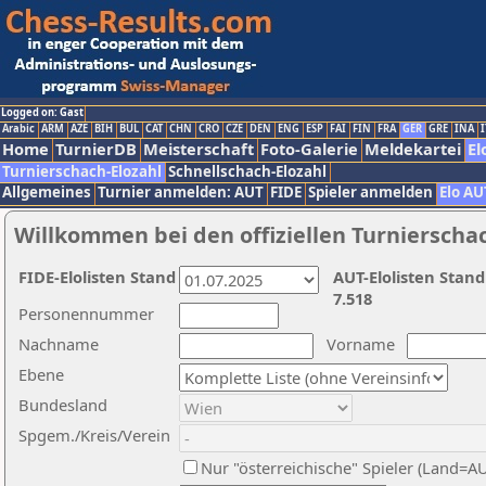
Logged on: Gast
Arabic
ARM
AZE
BIH
BUL
CAT
CHN
CRO
CZE
DEN
ENG
ESP
FAI
FIN
FRA
GER
GRE
INA
I
Home
TurnierDB
Meisterschaft
Foto-Galerie
Meldekartei
El
Turnierschach-Elozahl
Schnellschach-Elozahl
Allgemeines
Turnier anmelden: AUT
FIDE
Spieler anmelden
Elo AU
Willkommen bei den offiziellen Turnierscha
FIDE-Elolisten Stand
AUT-Elolisten Stand
7.518
Personennummer
Nachname
Vorname
Ebene
Bundesland
Spgem./Kreis/Verein
Nur "österreichische" Spieler (Land=A