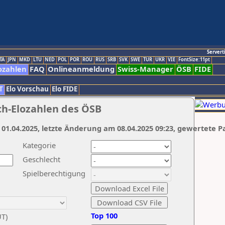
Servert
TA
JPN
MKD
LTU
NED
POL
POR
ROU
RUS
SRB
SVK
SWE
TUR
UKR
VIE
FontSize:11pt
ozahlen
FAQ
Onlineanmeldung
Swiss-Manager
ÖSB
FIDE
T
Elo Vorschau
Elo FIDE
ch-Elozahlen des ÖSB
 01.04.2025, letzte Änderung am 08.04.2025 09:23, gewertete P
Kategorie
Geschlecht
Spielberechtigung
Top 100
UT)