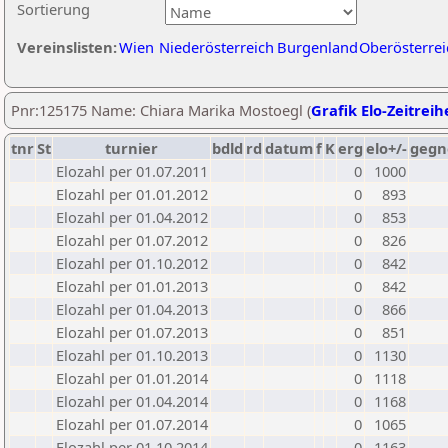
Sortierung
Vereinslisten:
Wien
Niederösterreich
Burgenland
Oberösterrei
Pnr:125175 Name: Chiara Marika Mostoegl (
Grafik Elo-Zeitreih
tnr
St
turnier
bdld
rd
datum
f
K
erg
elo+/-
gegn
Elozahl per 01.07.2011
0
1000
Elozahl per 01.01.2012
0
893
Elozahl per 01.04.2012
0
853
Elozahl per 01.07.2012
0
826
Elozahl per 01.10.2012
0
842
Elozahl per 01.01.2013
0
842
Elozahl per 01.04.2013
0
866
Elozahl per 01.07.2013
0
851
Elozahl per 01.10.2013
0
1130
Elozahl per 01.01.2014
0
1118
Elozahl per 01.04.2014
0
1168
Elozahl per 01.07.2014
0
1065
Elozahl per 01.10.2014
0
1163