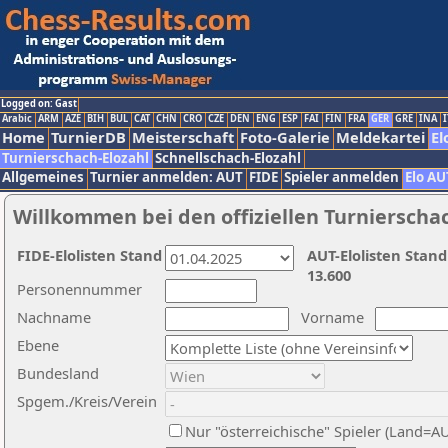
Logged on: Gast
Arabic
ARM
AZE
BIH
BUL
CAT
CHN
CRO
CZE
DEN
ENG
ESP
FAI
FIN
FRA
GER
GRE
INA
I
Home
TurnierDB
Meisterschaft
Foto-Galerie
Meldekartei
El
Turnierschach-Elozahl
Schnellschach-Elozahl
Allgemeines
Turnier anmelden: AUT
FIDE
Spieler anmelden
Elo AU
Willkommen bei den offiziellen Turnierscha
FIDE-Elolisten Stand
AUT-Elolisten Stand
13.600
Personennummer
Nachname
Vorname
Ebene
Bundesland
Spgem./Kreis/Verein
Nur "österreichische" Spieler (Land=A