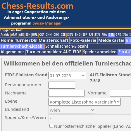
Logged on: Gast
Arabic
ARM
AZE
BIH
BUL
CAT
CHN
CRO
CZE
DEN
ENG
ESP
FAI
FIN
FRA
GER
GRE
INA
I
Home
TurnierDB
Meisterschaft
Foto-Galerie
Meldekartei
El
Turnierschach-Elozahl
Schnellschach-Elozahl
Allgemeines
Turnier anmelden: AUT
FIDE
Spieler anmelden
Elo AU
Willkommen bei den offiziellen Turnierscha
FIDE-Elolisten Stand
AUT-Elolisten Stand
7.518
Personennummer
Nachname
Vorname
Ebene
Bundesland
Spgem./Kreis/Verein
Nur "österreichische" Spieler (Land=A