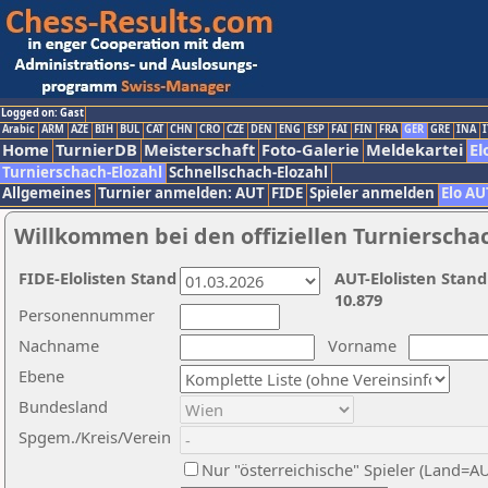
Logged on: Gast
Arabic
ARM
AZE
BIH
BUL
CAT
CHN
CRO
CZE
DEN
ENG
ESP
FAI
FIN
FRA
GER
GRE
INA
I
Home
TurnierDB
Meisterschaft
Foto-Galerie
Meldekartei
El
Turnierschach-Elozahl
Schnellschach-Elozahl
Allgemeines
Turnier anmelden: AUT
FIDE
Spieler anmelden
Elo AU
Willkommen bei den offiziellen Turnierscha
FIDE-Elolisten Stand
AUT-Elolisten Stand
10.879
Personennummer
Nachname
Vorname
Ebene
Bundesland
Spgem./Kreis/Verein
Nur "österreichische" Spieler (Land=A