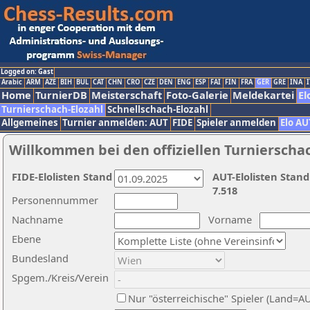
Logged on: Gast
Arabic
ARM
AZE
BIH
BUL
CAT
CHN
CRO
CZE
DEN
ENG
ESP
FAI
FIN
FRA
GER
GRE
INA
I
Home
TurnierDB
Meisterschaft
Foto-Galerie
Meldekartei
El
Turnierschach-Elozahl
Schnellschach-Elozahl
Allgemeines
Turnier anmelden: AUT
FIDE
Spieler anmelden
Elo AU
Willkommen bei den offiziellen Turnierscha
FIDE-Elolisten Stand
AUT-Elolisten Stand
7.518
Personennummer
Nachname
Vorname
Ebene
Bundesland
Spgem./Kreis/Verein
Nur "österreichische" Spieler (Land=A