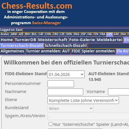
Logged on: Gast
Arabic
ARM
AZE
BIH
BUL
CAT
CHN
CRO
CZE
DEN
ENG
ESP
FAI
FIN
FRA
GER
GRE
INA
I
Home
TurnierDB
Meisterschaft
Foto-Galerie
Meldekartei
El
Turnierschach-Elozahl
Schnellschach-Elozahl
Allgemeines
Turnier anmelden: AUT
FIDE
Spieler anmelden
Elo AU
Willkommen bei den offiziellen Turnierscha
FIDE-Elolisten Stand
AUT-Elolisten Stand
13.945
Personennummer
Nachname
Vorname
Ebene
Bundesland
Spgem./Kreis/Verein
Nur "österreichische" Spieler (Land=A