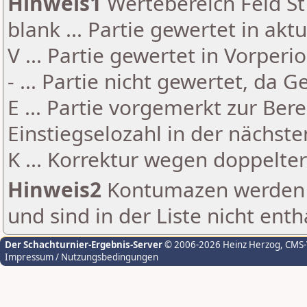
Hinweis1
Wertebereich Feld St 
blank ... Partie gewertet in akt
V ... Partie gewertet in Vorperi
- ... Partie nicht gewertet, da 
E ... Partie vorgemerkt zur Be
Einstiegselozahl in der nächst
K ... Korrektur wegen doppelt
Hinweis2
Kontumazen werden g
und sind in der Liste nicht enth
Der Schachturnier-Ergebnis-Server
© 2006-2026 Heinz Herzog
, CMS
Impressum / Nutzungsbedingungen