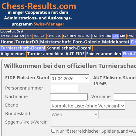
Logged on: Gast
Arabic
ARM
AZE
BIH
BUL
CAT
CHN
CRO
CZE
DEN
ENG
ESP
FAI
FIN
FRA
GER
GRE
INA
I
Home
TurnierDB
Meisterschaft
Foto-Galerie
Meldekartei
El
Turnierschach-Elozahl
Schnellschach-Elozahl
Allgemeines
Turnier anmelden: AUT
FIDE
Spieler anmelden
Elo AU
Willkommen bei den offiziellen Turnierscha
FIDE-Elolisten Stand
AUT-Elolisten Stand
13.945
Personennummer
Nachname
Vorname
Ebene
Bundesland
Spgem./Kreis/Verein
Nur "österreichische" Spieler (Land=A