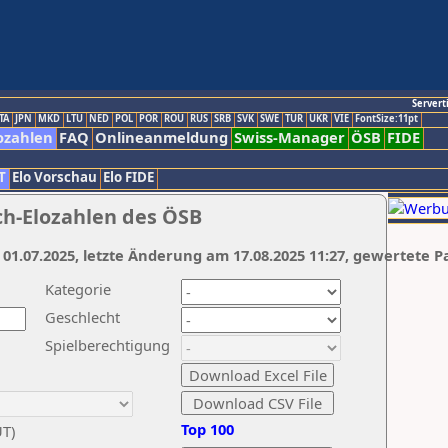
Servert
TA
JPN
MKD
LTU
NED
POL
POR
ROU
RUS
SRB
SVK
SWE
TUR
UKR
VIE
FontSize:11pt
ozahlen
FAQ
Onlineanmeldung
Swiss-Manager
ÖSB
FIDE
T
Elo Vorschau
Elo FIDE
ch-Elozahlen des ÖSB
 01.07.2025, letzte Änderung am 17.08.2025 11:27, gewertete P
Kategorie
Geschlecht
Spielberechtigung
Top 100
UT)