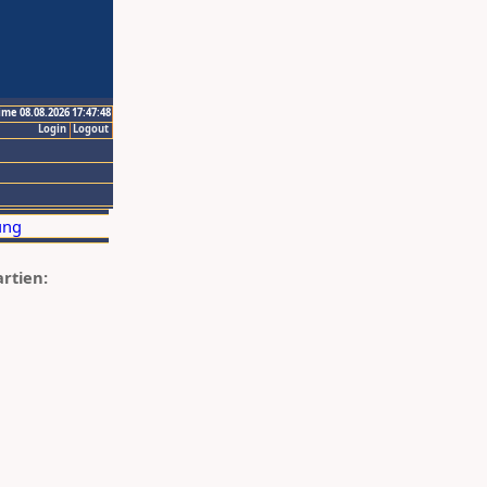
ime 08.08.2026 17:47:48
Login
Logout
artien: