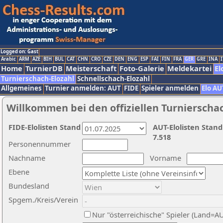
Logged on: Gast
Arabic
ARM
AZE
BIH
BUL
CAT
CHN
CRO
CZE
DEN
ENG
ESP
FAI
FIN
FRA
GER
GRE
INA
I
Home
TurnierDB
Meisterschaft
Foto-Galerie
Meldekartei
El
Turnierschach-Elozahl
Schnellschach-Elozahl
Allgemeines
Turnier anmelden: AUT
FIDE
Spieler anmelden
Elo AU
Willkommen bei den offiziellen Turnierscha
FIDE-Elolisten Stand
AUT-Elolisten Stand
7.518
Personennummer
Nachname
Vorname
Ebene
Bundesland
Spgem./Kreis/Verein
Nur "österreichische" Spieler (Land=A