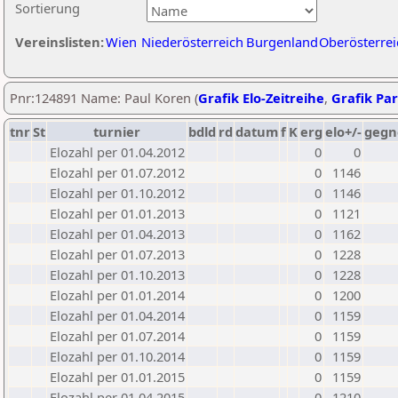
Sortierung
Vereinslisten:
Wien
Niederösterreich
Burgenland
Oberösterrei
Pnr:124891 Name: Paul Koren (
Grafik Elo-Zeitreihe
,
Grafik Par
tnr
St
turnier
bdld
rd
datum
f
K
erg
elo+/-
gegn
Elozahl per 01.04.2012
0
0
Elozahl per 01.07.2012
0
1146
Elozahl per 01.10.2012
0
1146
Elozahl per 01.01.2013
0
1121
Elozahl per 01.04.2013
0
1162
Elozahl per 01.07.2013
0
1228
Elozahl per 01.10.2013
0
1228
Elozahl per 01.01.2014
0
1200
Elozahl per 01.04.2014
0
1159
Elozahl per 01.07.2014
0
1159
Elozahl per 01.10.2014
0
1159
Elozahl per 01.01.2015
0
1159
Elozahl per 01.04.2015
0
1210