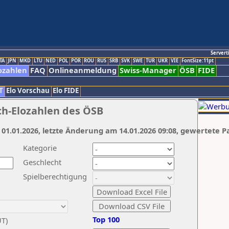
Servert
TA
JPN
MKD
LTU
NED
POL
POR
ROU
RUS
SRB
SVK
SWE
TUR
UKR
VIE
FontSize:11pt
ozahlen
FAQ
Onlineanmeldung
Swiss-Manager
ÖSB
FIDE
T
Elo Vorschau
Elo FIDE
ch-Elozahlen des ÖSB
 01.01.2026, letzte Änderung am 14.01.2026 09:08, gewertete P
Kategorie
Geschlecht
Spielberechtigung
Top 100
UT)