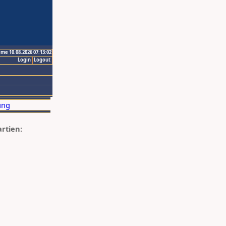
ime 10.08.2026 07:13:02
Login
Logout
artien: