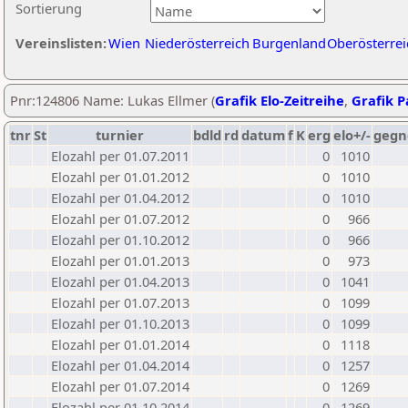
Sortierung
Vereinslisten:
Wien
Niederösterreich
Burgenland
Oberösterrei
Pnr:124806 Name: Lukas Ellmer (
Grafik Elo-Zeitreihe
,
Grafik Pa
tnr
St
turnier
bdld
rd
datum
f
K
erg
elo+/-
gegn
Elozahl per 01.07.2011
0
1010
Elozahl per 01.01.2012
0
1010
Elozahl per 01.04.2012
0
1010
Elozahl per 01.07.2012
0
966
Elozahl per 01.10.2012
0
966
Elozahl per 01.01.2013
0
973
Elozahl per 01.04.2013
0
1041
Elozahl per 01.07.2013
0
1099
Elozahl per 01.10.2013
0
1099
Elozahl per 01.01.2014
0
1118
Elozahl per 01.04.2014
0
1257
Elozahl per 01.07.2014
0
1269
Elozahl per 01.10.2014
0
1269