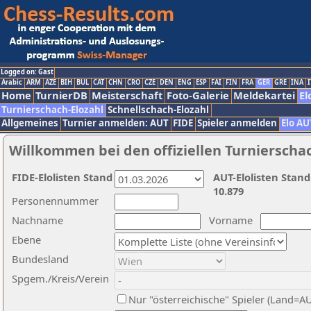
Logged on: Gast
Arabic
ARM
AZE
BIH
BUL
CAT
CHN
CRO
CZE
DEN
ENG
ESP
FAI
FIN
FRA
GER
GRE
INA
I
Home
TurnierDB
Meisterschaft
Foto-Galerie
Meldekartei
El
Turnierschach-Elozahl
Schnellschach-Elozahl
Allgemeines
Turnier anmelden: AUT
FIDE
Spieler anmelden
Elo AU
Willkommen bei den offiziellen Turnierscha
FIDE-Elolisten Stand
AUT-Elolisten Stand
10.879
Personennummer
Nachname
Vorname
Ebene
Bundesland
Spgem./Kreis/Verein
Nur "österreichische" Spieler (Land=A