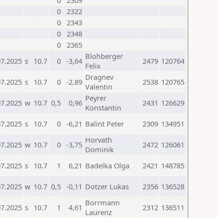
0
2309
0
2322
0
2343
0
2348
0
2365
Blohberger
07.2025
s
10.7
0
-3,64
2479
120764
Felix
Dragnev
07.2025
s
10.7
0
-2,89
2538
120765
Valentin
Peyrer
07.2025
w
10.7
0,5
0,96
2431
126629
Konstantin
07.2025
s
10.7
0
-6,21
Balint Peter
2309
134951
Horvath
07.2025
w
10.7
0
-3,75
2472
126061
Dominik
07.2025
s
10.7
1
6,21
Badelka Olga
2421
148785
07.2025
w
10.7
0,5
-0,11
Dotzer Lukas
2356
136528
Borrmann
07.2025
s
10.7
1
4,61
2312
136511
Laurenz