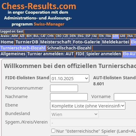
Logged on: Gast
Arabic
ARM
AZE
BIH
BUL
CAT
CHN
CRO
CZE
DEN
ENG
ESP
FAI
FIN
FRA
GER
GRE
INA
I
Home
TurnierDB
Meisterschaft
Foto-Galerie
Meldekartei
El
Turnierschach-Elozahl
Schnellschach-Elozahl
Allgemeines
Turnier anmelden: AUT
FIDE
Spieler anmelden
Elo AU
Willkommen bei den offiziellen Turnierscha
FIDE-Elolisten Stand
AUT-Elolisten Stand
8.601
Personennummer
Nachname
Vorname
Ebene
Bundesland
Spgem./Kreis/Verein
Nur "österreichische" Spieler (Land=A