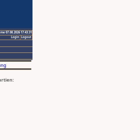
ime 07.08.2026 17:43:31
Login
Logout
artien: