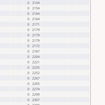
0
2104
0
2154
0
2164
0
2164
0
2171
0
2179
0
2179
0
2179
0
2172
0
2187
0
2204
0
2221
0
2235
0
2252
0
2267
0
2265
0
2274
0
2299
0
2307