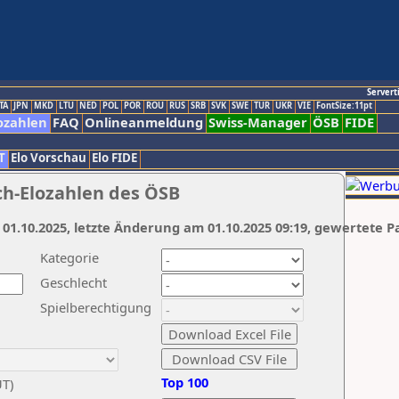
Servert
TA
JPN
MKD
LTU
NED
POL
POR
ROU
RUS
SRB
SVK
SWE
TUR
UKR
VIE
FontSize:11pt
ozahlen
FAQ
Onlineanmeldung
Swiss-Manager
ÖSB
FIDE
T
Elo Vorschau
Elo FIDE
ch-Elozahlen des ÖSB
 01.10.2025, letzte Änderung am 01.10.2025 09:19, gewertete P
Kategorie
Geschlecht
Spielberechtigung
Top 100
UT)