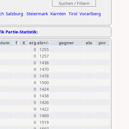
ch
Salzburg
Steiermark
Kärnten
Tirol
Vorarlberg
ik Partie-Statistik
)
atum
f
K
erg
elo+/-
gegner
elo
pnr
0
1255
0
1257
0
1438
0
1470
0
1478
0
1500
0
1424
0
1438
0
1426
0
1422
0
1469
0
1519
0
1597