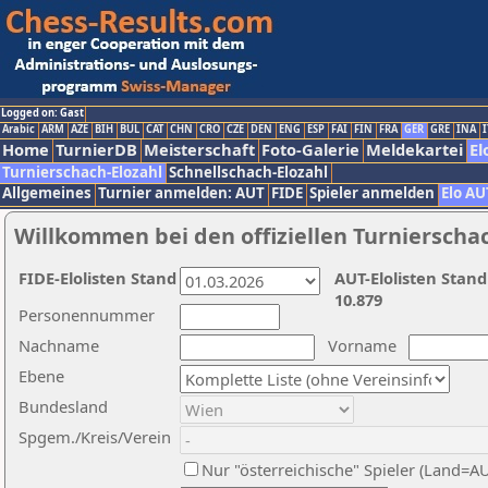
Logged on: Gast
Arabic
ARM
AZE
BIH
BUL
CAT
CHN
CRO
CZE
DEN
ENG
ESP
FAI
FIN
FRA
GER
GRE
INA
I
Home
TurnierDB
Meisterschaft
Foto-Galerie
Meldekartei
El
Turnierschach-Elozahl
Schnellschach-Elozahl
Allgemeines
Turnier anmelden: AUT
FIDE
Spieler anmelden
Elo AU
Willkommen bei den offiziellen Turnierscha
FIDE-Elolisten Stand
AUT-Elolisten Stand
10.879
Personennummer
Nachname
Vorname
Ebene
Bundesland
Spgem./Kreis/Verein
Nur "österreichische" Spieler (Land=A