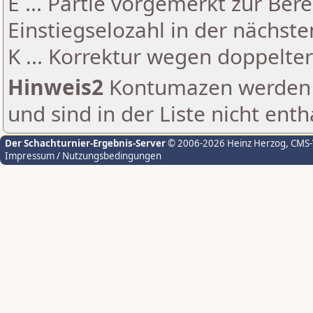
E ... Partie vorgemerkt zur Be
Einstiegselozahl in der nächst
K ... Korrektur wegen doppelt
Hinweis2
Kontumazen werden g
und sind in der Liste nicht enth
Der Schachturnier-Ergebnis-Server
© 2006-2026 Heinz Herzog
, CMS
Impressum / Nutzungsbedingungen