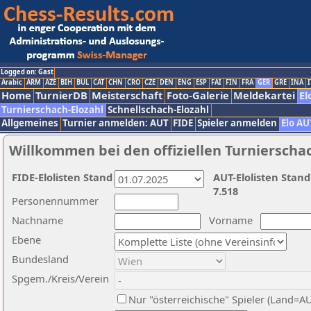
Logged on: Gast
Arabic
ARM
AZE
BIH
BUL
CAT
CHN
CRO
CZE
DEN
ENG
ESP
FAI
FIN
FRA
GER
GRE
INA
I
Home
TurnierDB
Meisterschaft
Foto-Galerie
Meldekartei
El
Turnierschach-Elozahl
Schnellschach-Elozahl
Allgemeines
Turnier anmelden: AUT
FIDE
Spieler anmelden
Elo AU
Willkommen bei den offiziellen Turnierscha
FIDE-Elolisten Stand
AUT-Elolisten Stand
7.518
Personennummer
Nachname
Vorname
Ebene
Bundesland
Spgem./Kreis/Verein
Nur "österreichische" Spieler (Land=A