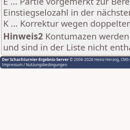
E ... Partie vorgemerkt zur Be
Einstiegselozahl in der nächst
K ... Korrektur wegen doppelt
Hinweis2
Kontumazen werden g
und sind in der Liste nicht enth
Der Schachturnier-Ergebnis-Server
© 2006-2026 Heinz Herzog
, CMS
Impressum / Nutzungsbedingungen