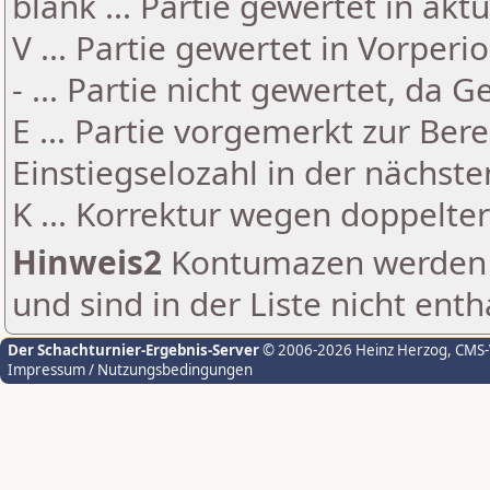
blank ... Partie gewertet in akt
V ... Partie gewertet in Vorperi
- ... Partie nicht gewertet, da 
E ... Partie vorgemerkt zur Be
Einstiegselozahl in der nächst
K ... Korrektur wegen doppelt
Hinweis2
Kontumazen werden g
und sind in der Liste nicht enth
Der Schachturnier-Ergebnis-Server
© 2006-2026 Heinz Herzog
, CMS
Impressum / Nutzungsbedingungen