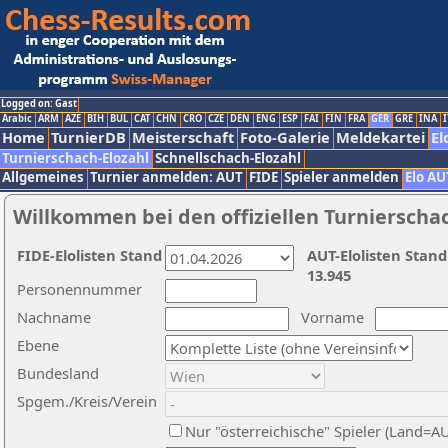
Logged on: Gast
Arabic
ARM
AZE
BIH
BUL
CAT
CHN
CRO
CZE
DEN
ENG
ESP
FAI
FIN
FRA
GER
GRE
INA
I
Home
TurnierDB
Meisterschaft
Foto-Galerie
Meldekartei
El
Turnierschach-Elozahl
Schnellschach-Elozahl
Allgemeines
Turnier anmelden: AUT
FIDE
Spieler anmelden
Elo AU
Willkommen bei den offiziellen Turnierscha
FIDE-Elolisten Stand
AUT-Elolisten Stand
13.945
Personennummer
Nachname
Vorname
Ebene
Bundesland
Spgem./Kreis/Verein
Nur "österreichische" Spieler (Land=A