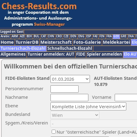
Logged on: Gast
Arabic
ARM
AZE
BIH
BUL
CAT
CHN
CRO
CZE
DEN
ENG
ESP
FAI
FIN
FRA
GER
GRE
INA
I
Home
TurnierDB
Meisterschaft
Foto-Galerie
Meldekartei
El
Turnierschach-Elozahl
Schnellschach-Elozahl
Allgemeines
Turnier anmelden: AUT
FIDE
Spieler anmelden
Elo AU
Willkommen bei den offiziellen Turnierscha
FIDE-Elolisten Stand
AUT-Elolisten Stand
10.879
Personennummer
Nachname
Vorname
Ebene
Bundesland
Spgem./Kreis/Verein
Nur "österreichische" Spieler (Land=A