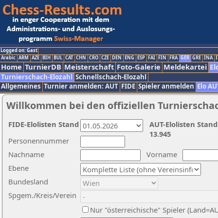
Logged on: Gast
Arabic
ARM
AZE
BIH
BUL
CAT
CHN
CRO
CZE
DEN
ENG
ESP
FAI
FIN
FRA
GER
GRE
INA
I
Home
TurnierDB
Meisterschaft
Foto-Galerie
Meldekartei
El
Turnierschach-Elozahl
Schnellschach-Elozahl
Allgemeines
Turnier anmelden: AUT
FIDE
Spieler anmelden
Elo AU
Willkommen bei den offiziellen Turnierscha
FIDE-Elolisten Stand
AUT-Elolisten Stand
13.945
Personennummer
Nachname
Vorname
Ebene
Bundesland
Spgem./Kreis/Verein
Nur "österreichische" Spieler (Land=A