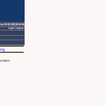
ime 06.08.2026 00:04:46
Login
Logout
artien: