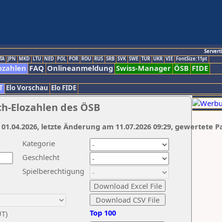
Servert
TA
JPN
MKD
LTU
NED
POL
POR
ROU
RUS
SRB
SVK
SWE
TUR
UKR
VIE
FontSize:11pt
ozahlen
FAQ
Onlineanmeldung
Swiss-Manager
ÖSB
FIDE
T
Elo Vorschau
Elo FIDE
ch-Elozahlen des ÖSB
 01.04.2026, letzte Änderung am 11.07.2026 09:29, gewertete P
Kategorie
Geschlecht
Spielberechtigung
Top 100
UT)