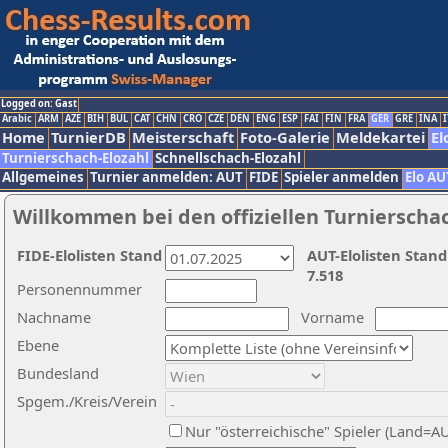
Logged on: Gast
Arabic
ARM
AZE
BIH
BUL
CAT
CHN
CRO
CZE
DEN
ENG
ESP
FAI
FIN
FRA
GER
GRE
INA
I
Home
TurnierDB
Meisterschaft
Foto-Galerie
Meldekartei
El
Turnierschach-Elozahl
Schnellschach-Elozahl
Allgemeines
Turnier anmelden: AUT
FIDE
Spieler anmelden
Elo AU
Willkommen bei den offiziellen Turnierscha
FIDE-Elolisten Stand
AUT-Elolisten Stand
7.518
Personennummer
Nachname
Vorname
Ebene
Bundesland
Spgem./Kreis/Verein
Nur "österreichische" Spieler (Land=A