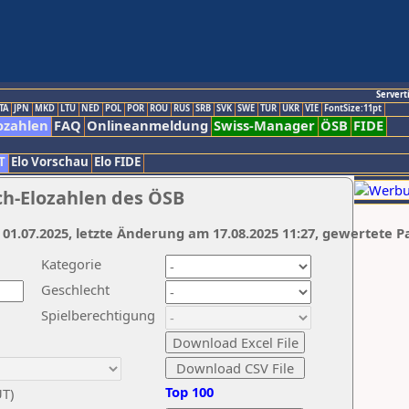
Servert
TA
JPN
MKD
LTU
NED
POL
POR
ROU
RUS
SRB
SVK
SWE
TUR
UKR
VIE
FontSize:11pt
ozahlen
FAQ
Onlineanmeldung
Swiss-Manager
ÖSB
FIDE
T
Elo Vorschau
Elo FIDE
ch-Elozahlen des ÖSB
 01.07.2025, letzte Änderung am 17.08.2025 11:27, gewertete P
Kategorie
Geschlecht
Spielberechtigung
Top 100
UT)