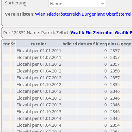
Sortierung
Vereinslisten:
Wien
Niederösterreich
Burgenland
Oberösterrei
Pnr:124332 Name: Patrick Zelbel (
Grafik Elo-Zeitreihe
,
Grafik P
tnr
St
turnier
bdld
rd
datum
f
K
erg
elo+/-
gegn
Elozahl per 01.01.2011
0
2357
Elozahl per 01.07.2011
0
2357
Elozahl per 01.01.2012
0
2357
Elozahl per 01.04.2012
0
2350
Elozahl per 01.07.2012
0
2357
Elozahl per 01.10.2012
0
2335
Elozahl per 01.01.2013
0
2346
Elozahl per 01.04.2013
0
2346
Elozahl per 01.07.2013
0
2346
Elozahl per 01.10.2013
0
2346
Elozahl per 01.01.2014
0
2345
Elozahl per 01.04.2014
0
2354
Elozahl per 01.07.2014
0
2354