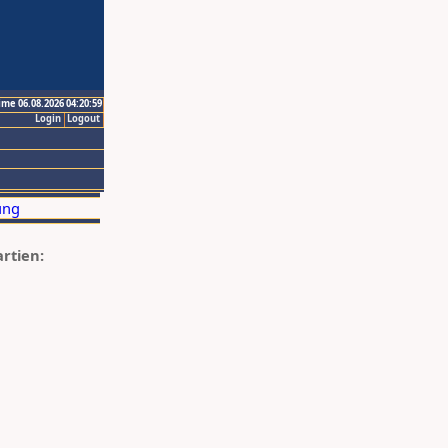
ime 06.08.2026 04:20:59
Login
Logout
artien: