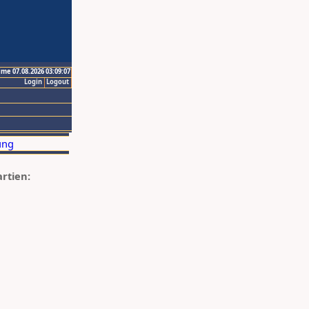
ime 07.08.2026 03:09:07
Login
Logout
artien: