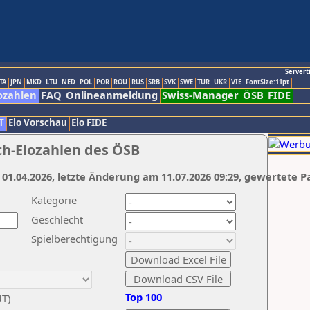
Servert
TA
JPN
MKD
LTU
NED
POL
POR
ROU
RUS
SRB
SVK
SWE
TUR
UKR
VIE
FontSize:11pt
ozahlen
FAQ
Onlineanmeldung
Swiss-Manager
ÖSB
FIDE
T
Elo Vorschau
Elo FIDE
ch-Elozahlen des ÖSB
 01.04.2026, letzte Änderung am 11.07.2026 09:29, gewertete P
Kategorie
Geschlecht
Spielberechtigung
Top 100
UT)