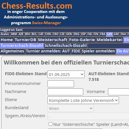
Logged on: Gast
Arabic
ARM
AZE
BIH
BUL
CAT
CHN
CRO
CZE
DEN
ENG
ESP
FAI
FIN
FRA
GER
GRE
INA
I
Home
TurnierDB
Meisterschaft
Foto-Galerie
Meldekartei
El
Turnierschach-Elozahl
Schnellschach-Elozahl
Allgemeines
Turnier anmelden: AUT
FIDE
Spieler anmelden
Elo AU
Willkommen bei den offiziellen Turnierscha
FIDE-Elolisten Stand
AUT-Elolisten Stand
7.518
Personennummer
Nachname
Vorname
Ebene
Bundesland
Spgem./Kreis/Verein
Nur "österreichische" Spieler (Land=A