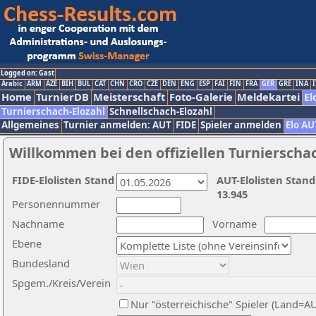
Logged on: Gast
Arabic
ARM
AZE
BIH
BUL
CAT
CHN
CRO
CZE
DEN
ENG
ESP
FAI
FIN
FRA
GER
GRE
INA
I
Home
TurnierDB
Meisterschaft
Foto-Galerie
Meldekartei
El
Turnierschach-Elozahl
Schnellschach-Elozahl
Allgemeines
Turnier anmelden: AUT
FIDE
Spieler anmelden
Elo AU
Willkommen bei den offiziellen Turnierscha
FIDE-Elolisten Stand
AUT-Elolisten Stand
13.945
Personennummer
Nachname
Vorname
Ebene
Bundesland
Spgem./Kreis/Verein
Nur "österreichische" Spieler (Land=A