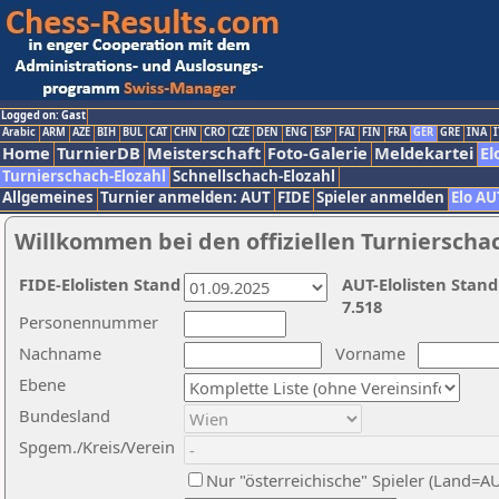
Logged on: Gast
Arabic
ARM
AZE
BIH
BUL
CAT
CHN
CRO
CZE
DEN
ENG
ESP
FAI
FIN
FRA
GER
GRE
INA
I
Home
TurnierDB
Meisterschaft
Foto-Galerie
Meldekartei
El
Turnierschach-Elozahl
Schnellschach-Elozahl
Allgemeines
Turnier anmelden: AUT
FIDE
Spieler anmelden
Elo AU
Willkommen bei den offiziellen Turnierscha
FIDE-Elolisten Stand
AUT-Elolisten Stand
7.518
Personennummer
Nachname
Vorname
Ebene
Bundesland
Spgem./Kreis/Verein
Nur "österreichische" Spieler (Land=A