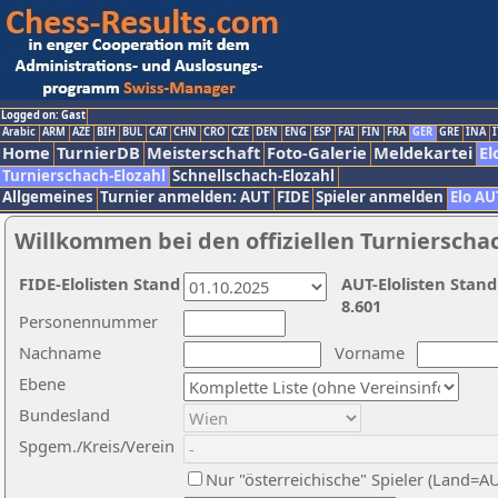
Logged on: Gast
Arabic
ARM
AZE
BIH
BUL
CAT
CHN
CRO
CZE
DEN
ENG
ESP
FAI
FIN
FRA
GER
GRE
INA
I
Home
TurnierDB
Meisterschaft
Foto-Galerie
Meldekartei
El
Turnierschach-Elozahl
Schnellschach-Elozahl
Allgemeines
Turnier anmelden: AUT
FIDE
Spieler anmelden
Elo AU
Willkommen bei den offiziellen Turnierscha
FIDE-Elolisten Stand
AUT-Elolisten Stand
8.601
Personennummer
Nachname
Vorname
Ebene
Bundesland
Spgem./Kreis/Verein
Nur "österreichische" Spieler (Land=A