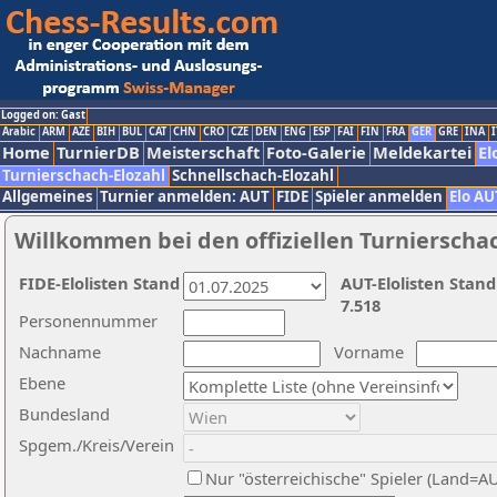
Logged on: Gast
Arabic
ARM
AZE
BIH
BUL
CAT
CHN
CRO
CZE
DEN
ENG
ESP
FAI
FIN
FRA
GER
GRE
INA
I
Home
TurnierDB
Meisterschaft
Foto-Galerie
Meldekartei
El
Turnierschach-Elozahl
Schnellschach-Elozahl
Allgemeines
Turnier anmelden: AUT
FIDE
Spieler anmelden
Elo AU
Willkommen bei den offiziellen Turnierscha
FIDE-Elolisten Stand
AUT-Elolisten Stand
7.518
Personennummer
Nachname
Vorname
Ebene
Bundesland
Spgem./Kreis/Verein
Nur "österreichische" Spieler (Land=A