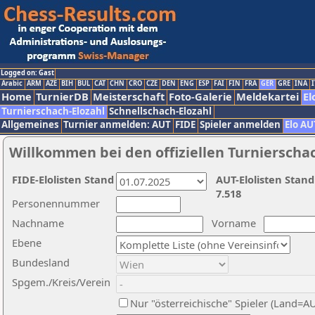
Logged on: Gast
Arabic
ARM
AZE
BIH
BUL
CAT
CHN
CRO
CZE
DEN
ENG
ESP
FAI
FIN
FRA
GER
GRE
INA
I
Home
TurnierDB
Meisterschaft
Foto-Galerie
Meldekartei
El
Turnierschach-Elozahl
Schnellschach-Elozahl
Allgemeines
Turnier anmelden: AUT
FIDE
Spieler anmelden
Elo AU
Willkommen bei den offiziellen Turnierscha
FIDE-Elolisten Stand
AUT-Elolisten Stand
7.518
Personennummer
Nachname
Vorname
Ebene
Bundesland
Spgem./Kreis/Verein
Nur "österreichische" Spieler (Land=A