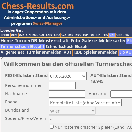
Logged on: Gast
Arabic
ARM
AZE
BIH
BUL
CAT
CHN
CRO
CZE
DEN
ENG
ESP
FAI
FIN
FRA
GER
GRE
INA
I
Home
TurnierDB
Meisterschaft
Foto-Galerie
Meldekartei
El
Turnierschach-Elozahl
Schnellschach-Elozahl
Allgemeines
Turnier anmelden: AUT
FIDE
Spieler anmelden
Elo AU
Willkommen bei den offiziellen Turnierscha
FIDE-Elolisten Stand
AUT-Elolisten Stand
13.945
Personennummer
Nachname
Vorname
Ebene
Bundesland
Spgem./Kreis/Verein
Nur "österreichische" Spieler (Land=A