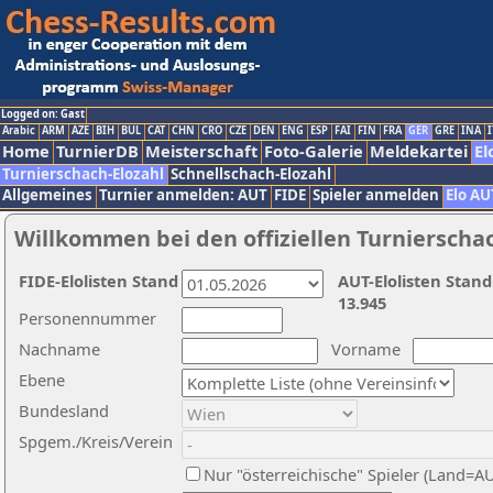
Logged on: Gast
Arabic
ARM
AZE
BIH
BUL
CAT
CHN
CRO
CZE
DEN
ENG
ESP
FAI
FIN
FRA
GER
GRE
INA
I
Home
TurnierDB
Meisterschaft
Foto-Galerie
Meldekartei
El
Turnierschach-Elozahl
Schnellschach-Elozahl
Allgemeines
Turnier anmelden: AUT
FIDE
Spieler anmelden
Elo AU
Willkommen bei den offiziellen Turnierscha
FIDE-Elolisten Stand
AUT-Elolisten Stand
13.945
Personennummer
Nachname
Vorname
Ebene
Bundesland
Spgem./Kreis/Verein
Nur "österreichische" Spieler (Land=A