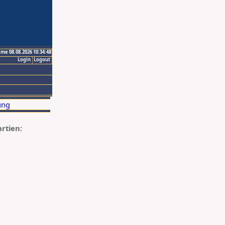
ime 08.08.2026 10:34:48
Login
Logout
artien: