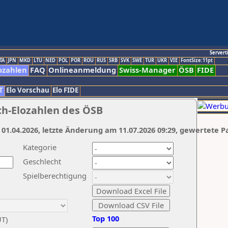
Servert
TA
JPN
MKD
LTU
NED
POL
POR
ROU
RUS
SRB
SVK
SWE
TUR
UKR
VIE
FontSize:11pt
ozahlen
FAQ
Onlineanmeldung
Swiss-Manager
ÖSB
FIDE
T
Elo Vorschau
Elo FIDE
ch-Elozahlen des ÖSB
 01.04.2026, letzte Änderung am 11.07.2026 09:29, gewertete P
Kategorie
Geschlecht
Spielberechtigung
Top 100
UT)