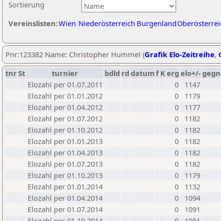
Sortierung
Vereinslisten:
Wien
Niederösterreich
Burgenland
Oberösterrei
Pnr:123382 Name: Christopher Hummel (
Grafik Elo-Zeitreihe
,
tnr
St
turnier
bdld
rd
datum
f
K
erg
elo+/-
gegn
Elozahl per 01.07.2011
0
1147
Elozahl per 01.01.2012
0
1179
Elozahl per 01.04.2012
0
1177
Elozahl per 01.07.2012
0
1182
Elozahl per 01.10.2012
0
1182
Elozahl per 01.01.2013
0
1182
Elozahl per 01.04.2013
0
1182
Elozahl per 01.07.2013
0
1182
Elozahl per 01.10.2013
0
1179
Elozahl per 01.01.2014
0
1132
Elozahl per 01.04.2014
0
1094
Elozahl per 01.07.2014
0
1091
Elozahl per 01.10.2014
0
1091