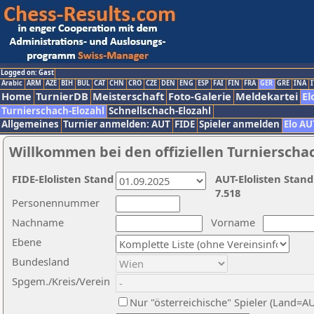
Logged on: Gast
Arabic
ARM
AZE
BIH
BUL
CAT
CHN
CRO
CZE
DEN
ENG
ESP
FAI
FIN
FRA
GER
GRE
INA
I
Home
TurnierDB
Meisterschaft
Foto-Galerie
Meldekartei
El
Turnierschach-Elozahl
Schnellschach-Elozahl
Allgemeines
Turnier anmelden: AUT
FIDE
Spieler anmelden
Elo AU
Willkommen bei den offiziellen Turnierscha
FIDE-Elolisten Stand
AUT-Elolisten Stand
7.518
Personennummer
Nachname
Vorname
Ebene
Bundesland
Spgem./Kreis/Verein
Nur "österreichische" Spieler (Land=A