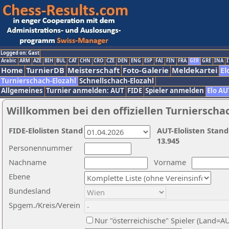
Logged on: Gast
Arabic
ARM
AZE
BIH
BUL
CAT
CHN
CRO
CZE
DEN
ENG
ESP
FAI
FIN
FRA
GER
GRE
INA
I
Home
TurnierDB
Meisterschaft
Foto-Galerie
Meldekartei
El
Turnierschach-Elozahl
Schnellschach-Elozahl
Allgemeines
Turnier anmelden: AUT
FIDE
Spieler anmelden
Elo AU
Willkommen bei den offiziellen Turnierscha
FIDE-Elolisten Stand
AUT-Elolisten Stand
13.945
Personennummer
Nachname
Vorname
Ebene
Bundesland
Spgem./Kreis/Verein
Nur "österreichische" Spieler (Land=A