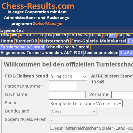
Logged on: Gast
Arabic
ARM
AZE
BIH
BUL
CAT
CHN
CRO
CZE
DEN
ENG
ESP
FAI
FIN
FRA
GER
GRE
INA
I
Home
TurnierDB
Meisterschaft
Foto-Galerie
Meldekartei
El
Turnierschach-Elozahl
Schnellschach-Elozahl
Allgemeines
Turnier anmelden: AUT
FIDE
Spieler anmelden
Elo AU
Willkommen bei den offiziellen Turnierscha
FIDE-Elolisten Stand
AUT-Elolisten Stand
13.945
Personennummer
Nachname
Vorname
Ebene
Bundesland
Spgem./Kreis/Verein
Nur "österreichische" Spieler (Land=A