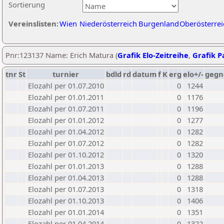
Sortierung
Vereinslisten:
Wien
Niederösterreich
Burgenland
Oberösterrei
Pnr:123137 Name: Erich Matura (
Grafik Elo-Zeitreihe
,
Grafik Pa
tnr
St
turnier
bdld
rd
datum
f
K
erg
elo+/-
gegn
Elozahl per 01.07.2010
0
1244
Elozahl per 01.01.2011
0
1176
Elozahl per 01.07.2011
0
1196
Elozahl per 01.01.2012
0
1277
Elozahl per 01.04.2012
0
1282
Elozahl per 01.07.2012
0
1282
Elozahl per 01.10.2012
0
1320
Elozahl per 01.01.2013
0
1288
Elozahl per 01.04.2013
0
1288
Elozahl per 01.07.2013
0
1318
Elozahl per 01.10.2013
0
1406
Elozahl per 01.01.2014
0
1351
Elozahl per 01.04.2014
0
1322