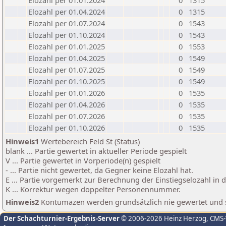
Elozahl per 01.01.2024
0
1315
Elozahl per 01.04.2024
0
1315
Elozahl per 01.07.2024
0
1543
Elozahl per 01.10.2024
0
1543
Elozahl per 01.01.2025
0
1553
Elozahl per 01.04.2025
0
1549
Elozahl per 01.07.2025
0
1549
Elozahl per 01.10.2025
0
1549
Elozahl per 01.01.2026
0
1535
Elozahl per 01.04.2026
0
1535
Elozahl per 01.07.2026
0
1535
Elozahl per 01.10.2026
0
1535
Hinweis1
Wertebereich Feld St (Status)
blank ... Partie gewertet in aktueller Periode gespielt
V ... Partie gewertet in Vorperiode(n) gespielt
- ... Partie nicht gewertet, da Gegner keine Elozahl hat.
E ... Partie vorgemerkt zur Berechnung der Einstiegselozahl in
K ... Korrektur wegen doppelter Personennummer.
Hinweis2
Kontumazen werden grundsätzlich nie gewertet und sin
Der Schachturnier-Ergebnis-Server
© 2006-2026 Heinz Herzog
, CMS