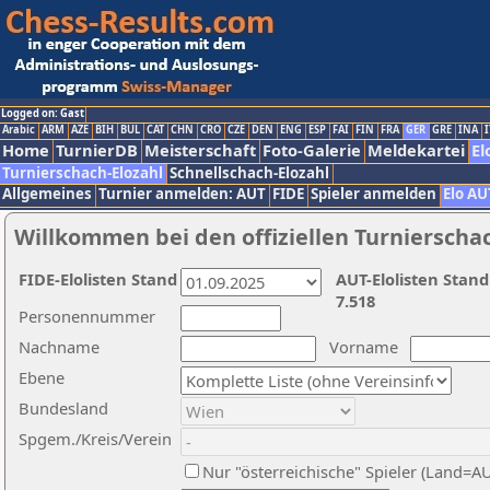
Logged on: Gast
Arabic
ARM
AZE
BIH
BUL
CAT
CHN
CRO
CZE
DEN
ENG
ESP
FAI
FIN
FRA
GER
GRE
INA
I
Home
TurnierDB
Meisterschaft
Foto-Galerie
Meldekartei
El
Turnierschach-Elozahl
Schnellschach-Elozahl
Allgemeines
Turnier anmelden: AUT
FIDE
Spieler anmelden
Elo AU
Willkommen bei den offiziellen Turnierscha
FIDE-Elolisten Stand
AUT-Elolisten Stand
7.518
Personennummer
Nachname
Vorname
Ebene
Bundesland
Spgem./Kreis/Verein
Nur "österreichische" Spieler (Land=A