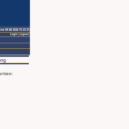
ime 09.08.2026 15:23:21
Login
Logout
artien: