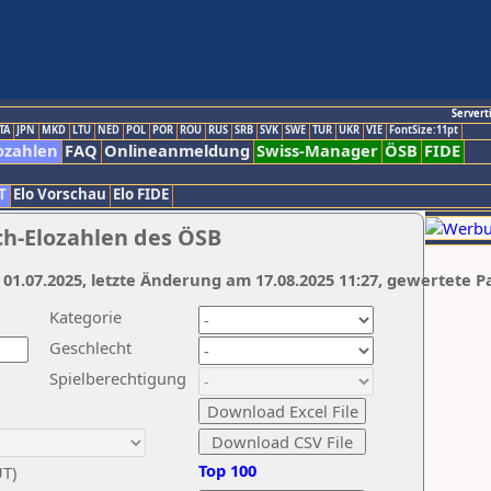
Servert
TA
JPN
MKD
LTU
NED
POL
POR
ROU
RUS
SRB
SVK
SWE
TUR
UKR
VIE
FontSize:11pt
ozahlen
FAQ
Onlineanmeldung
Swiss-Manager
ÖSB
FIDE
T
Elo Vorschau
Elo FIDE
ch-Elozahlen des ÖSB
 01.07.2025, letzte Änderung am 17.08.2025 11:27, gewertete P
Kategorie
Geschlecht
Spielberechtigung
Top 100
UT)