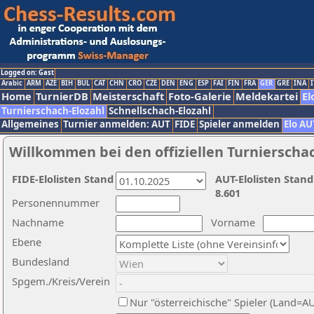
Logged on: Gast
Arabic
ARM
AZE
BIH
BUL
CAT
CHN
CRO
CZE
DEN
ENG
ESP
FAI
FIN
FRA
GER
GRE
INA
I
Home
TurnierDB
Meisterschaft
Foto-Galerie
Meldekartei
El
Turnierschach-Elozahl
Schnellschach-Elozahl
Allgemeines
Turnier anmelden: AUT
FIDE
Spieler anmelden
Elo AU
Willkommen bei den offiziellen Turnierscha
FIDE-Elolisten Stand
AUT-Elolisten Stand
8.601
Personennummer
Nachname
Vorname
Ebene
Bundesland
Spgem./Kreis/Verein
Nur "österreichische" Spieler (Land=A