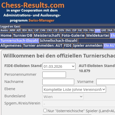
Logged on: Gast
Arabic
ARM
AZE
BIH
BUL
CAT
CHN
CRO
CZE
DEN
ENG
ESP
FAI
FIN
FRA
GER
GRE
INA
I
Home
TurnierDB
Meisterschaft
Foto-Galerie
Meldekartei
El
Turnierschach-Elozahl
Schnellschach-Elozahl
Allgemeines
Turnier anmelden: AUT
FIDE
Spieler anmelden
Elo AU
Willkommen bei den offiziellen Turnierscha
FIDE-Elolisten Stand
AUT-Elolisten Stand
10.879
Personennummer
Nachname
Vorname
Ebene
Bundesland
Spgem./Kreis/Verein
Nur "österreichische" Spieler (Land=A