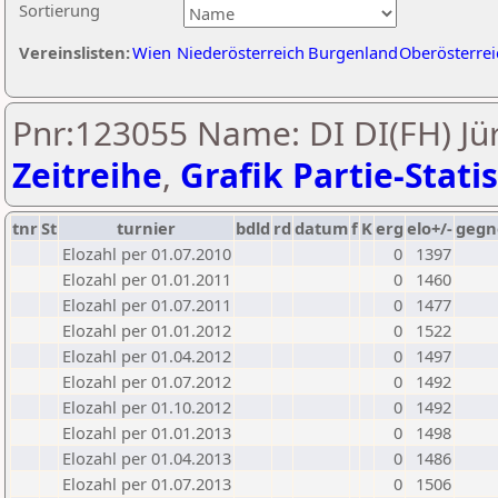
Sortierung
Vereinslisten:
Wien
Niederösterreich
Burgenland
Oberösterrei
Pnr:123055 Name: DI DI(FH) Jür
Zeitreihe
,
Grafik Partie-Statis
tnr
St
turnier
bdld
rd
datum
f
K
erg
elo+/-
gegn
Elozahl per 01.07.2010
0
1397
Elozahl per 01.01.2011
0
1460
Elozahl per 01.07.2011
0
1477
Elozahl per 01.01.2012
0
1522
Elozahl per 01.04.2012
0
1497
Elozahl per 01.07.2012
0
1492
Elozahl per 01.10.2012
0
1492
Elozahl per 01.01.2013
0
1498
Elozahl per 01.04.2013
0
1486
Elozahl per 01.07.2013
0
1506