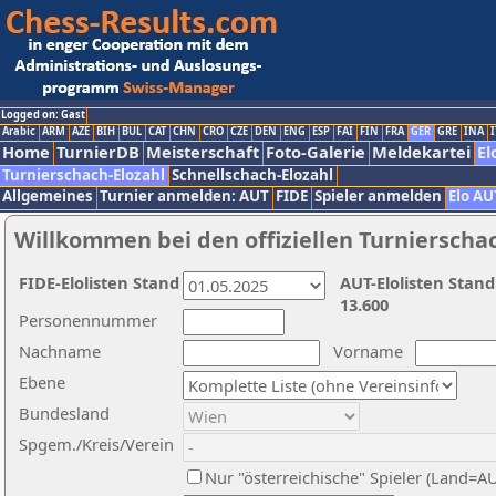
Logged on: Gast
Arabic
ARM
AZE
BIH
BUL
CAT
CHN
CRO
CZE
DEN
ENG
ESP
FAI
FIN
FRA
GER
GRE
INA
I
Home
TurnierDB
Meisterschaft
Foto-Galerie
Meldekartei
El
Turnierschach-Elozahl
Schnellschach-Elozahl
Allgemeines
Turnier anmelden: AUT
FIDE
Spieler anmelden
Elo AU
Willkommen bei den offiziellen Turnierscha
FIDE-Elolisten Stand
AUT-Elolisten Stand
13.600
Personennummer
Nachname
Vorname
Ebene
Bundesland
Spgem./Kreis/Verein
Nur "österreichische" Spieler (Land=A