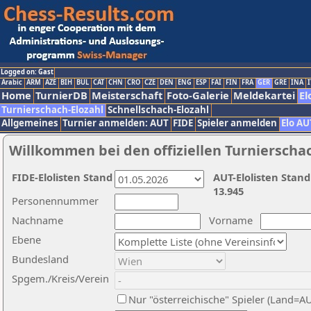
Logged on: Gast
Arabic
ARM
AZE
BIH
BUL
CAT
CHN
CRO
CZE
DEN
ENG
ESP
FAI
FIN
FRA
GER
GRE
INA
I
Home
TurnierDB
Meisterschaft
Foto-Galerie
Meldekartei
El
Turnierschach-Elozahl
Schnellschach-Elozahl
Allgemeines
Turnier anmelden: AUT
FIDE
Spieler anmelden
Elo AU
Willkommen bei den offiziellen Turnierscha
FIDE-Elolisten Stand
AUT-Elolisten Stand
13.945
Personennummer
Nachname
Vorname
Ebene
Bundesland
Spgem./Kreis/Verein
Nur "österreichische" Spieler (Land=A