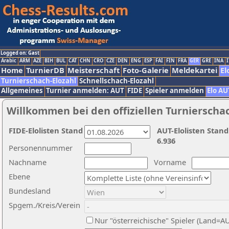
Logged on: Gast
Arabic
ARM
AZE
BIH
BUL
CAT
CHN
CRO
CZE
DEN
ENG
ESP
FAI
FIN
FRA
GER
GRE
INA
I
Home
TurnierDB
Meisterschaft
Foto-Galerie
Meldekartei
El
Turnierschach-Elozahl
Schnellschach-Elozahl
Allgemeines
Turnier anmelden: AUT
FIDE
Spieler anmelden
Elo AU
Willkommen bei den offiziellen Turnierscha
FIDE-Elolisten Stand
AUT-Elolisten Stand
6.936
Personennummer
Nachname
Vorname
Ebene
Bundesland
Spgem./Kreis/Verein
Nur "österreichische" Spieler (Land=A