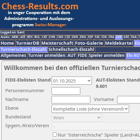
Logged on: Gast
Arabic
ARM
AZE
BIH
BUL
CAT
CHN
CRO
CZE
DEN
ENG
ESP
FAI
FIN
FRA
GER
GRE
INA
I
Home
TurnierDB
Meisterschaft
Foto-Galerie
Meldekartei
El
Turnierschach-Elozahl
Schnellschach-Elozahl
Allgemeines
Turnier anmelden: AUT
FIDE
Spieler anmelden
Elo AU
Willkommen bei den offiziellen Turnierscha
FIDE-Elolisten Stand
AUT-Elolisten Stand
8.601
Personennummer
Nachname
Vorname
Ebene
Bundesland
Spgem./Kreis/Verein
Nur "österreichische" Spieler (Land=A