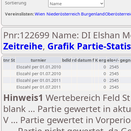
Sortierung
Vereinslisten:
Wien
Niederösterreich
Burgenland
Oberösterrei
Pnr:122699 Name: DI Elshan Mo
Zeitreihe
,
Grafik Partie-Statis
tnr
St
turnier
bdld
rd
datum
f
K
erg
elo+/-
gegn
Elozahl per 01.01.2010
0
2545
Elozahl per 01.07.2010
0
2545
Elozahl per 01.01.2011
0
2545
Elozahl per 01.07.2011
0
2545
Hinweis1
Wertebereich Feld St 
blank ... Partie gewertet in akt
V ... Partie gewertet in Vorperi
- ... Partie nicht gewertet, da 