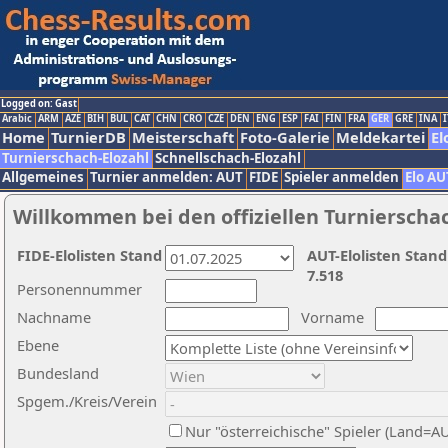
Logged on: Gast
Arabic
ARM
AZE
BIH
BUL
CAT
CHN
CRO
CZE
DEN
ENG
ESP
FAI
FIN
FRA
GER
GRE
INA
I
Home
TurnierDB
Meisterschaft
Foto-Galerie
Meldekartei
El
Turnierschach-Elozahl
Schnellschach-Elozahl
Allgemeines
Turnier anmelden: AUT
FIDE
Spieler anmelden
Elo AU
Willkommen bei den offiziellen Turnierscha
FIDE-Elolisten Stand
AUT-Elolisten Stand
7.518
Personennummer
Nachname
Vorname
Ebene
Bundesland
Spgem./Kreis/Verein
Nur "österreichische" Spieler (Land=A