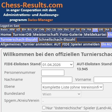
Logged on: Gast
Arabic
ARM
AZE
BIH
BUL
CAT
CHN
CRO
CZE
DEN
ENG
ESP
FAI
FIN
FRA
GER
GRE
INA
I
Home
TurnierDB
Meisterschaft
Foto-Galerie
Meldekartei
El
Turnierschach-Elozahl
Schnellschach-Elozahl
Allgemeines
Turnier anmelden: AUT
FIDE
Spieler anmelden
Elo AU
Willkommen bei den offiziellen Turnierscha
FIDE-Elolisten Stand
AUT-Elolisten Stand
13.945
Personennummer
Nachname
Vorname
Ebene
Bundesland
Spgem./Kreis/Verein
Nur "österreichische" Spieler (Land=A