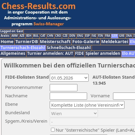
Logged on: Gast
Arabic
ARM
AZE
BIH
BUL
CAT
CHN
CRO
CZE
DEN
ENG
ESP
FAI
FIN
FRA
GER
GRE
INA
I
Home
TurnierDB
Meisterschaft
Foto-Galerie
Meldekartei
El
Turnierschach-Elozahl
Schnellschach-Elozahl
Allgemeines
Turnier anmelden: AUT
FIDE
Spieler anmelden
Elo AU
Willkommen bei den offiziellen Turnierscha
FIDE-Elolisten Stand
AUT-Elolisten Stand
13.945
Personennummer
Nachname
Vorname
Ebene
Bundesland
Spgem./Kreis/Verein
Nur "österreichische" Spieler (Land=A