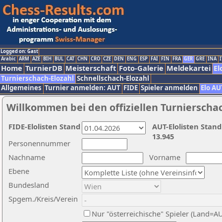
Logged on: Gast
Arabic
ARM
AZE
BIH
BUL
CAT
CHN
CRO
CZE
DEN
ENG
ESP
FAI
FIN
FRA
GER
GRE
INA
I
Home
TurnierDB
Meisterschaft
Foto-Galerie
Meldekartei
El
Turnierschach-Elozahl
Schnellschach-Elozahl
Allgemeines
Turnier anmelden: AUT
FIDE
Spieler anmelden
Elo AU
Willkommen bei den offiziellen Turnierscha
FIDE-Elolisten Stand
AUT-Elolisten Stand
13.945
Personennummer
Nachname
Vorname
Ebene
Bundesland
Spgem./Kreis/Verein
Nur "österreichische" Spieler (Land=A