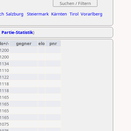
ch
Salzburg
Steiermark
Kärnten
Tirol
Vorarlberg
 Partie-Statistik
)
lo+/-
gegner
elo
pnr
1200
1200
1134
1110
1122
1118
1118
1165
1165
1165
1165
1075
1075