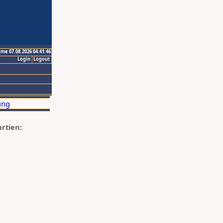
ime 07.08.2026 04:41:46
Login
Logout
artien: