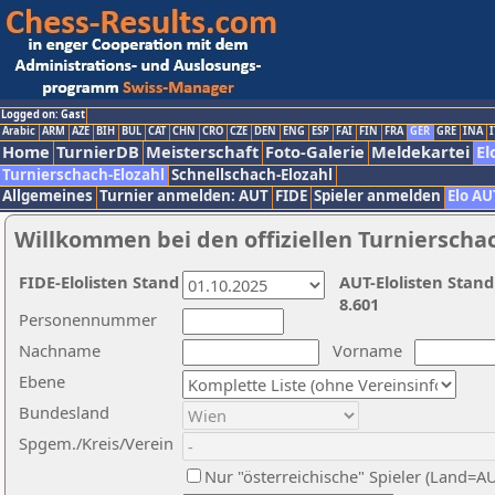
Logged on: Gast
Arabic
ARM
AZE
BIH
BUL
CAT
CHN
CRO
CZE
DEN
ENG
ESP
FAI
FIN
FRA
GER
GRE
INA
I
Home
TurnierDB
Meisterschaft
Foto-Galerie
Meldekartei
El
Turnierschach-Elozahl
Schnellschach-Elozahl
Allgemeines
Turnier anmelden: AUT
FIDE
Spieler anmelden
Elo AU
Willkommen bei den offiziellen Turnierscha
FIDE-Elolisten Stand
AUT-Elolisten Stand
8.601
Personennummer
Nachname
Vorname
Ebene
Bundesland
Spgem./Kreis/Verein
Nur "österreichische" Spieler (Land=A