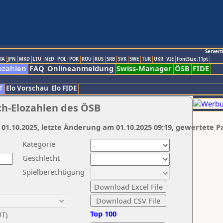
Servert
TA
JPN
MKD
LTU
NED
POL
POR
ROU
RUS
SRB
SVK
SWE
TUR
UKR
VIE
FontSize:11pt
ozahlen
FAQ
Onlineanmeldung
Swiss-Manager
ÖSB
FIDE
T
Elo Vorschau
Elo FIDE
ch-Elozahlen des ÖSB
 01.10.2025, letzte Änderung am 01.10.2025 09:19, gewertete P
Kategorie
Geschlecht
Spielberechtigung
Top 100
UT)